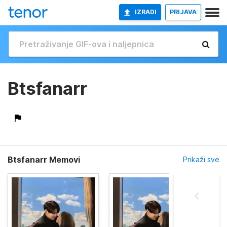
IZRADI
PRIJAVA
Btsfanarr
Btsfanarr Memovi
Prikaži sve