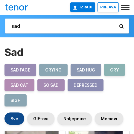
IZRADI
PRIJAVA
Sad
SAD FACE
CRYING
SAD HUG
CRY
SAD CAT
SO SAD
DEPRESSED
SIGH
Sve
GIF-ovi
Naljepnice
Memovi