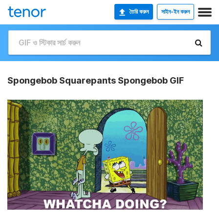
তৈরি করুন
সাইন-ইন করুন
Spongebob Squarepants Spongebob GIF