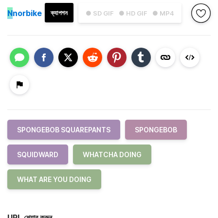
N
norbike
ক্যাপশন
● SD GIF
● HD GIF
● MP4
SPONGEBOB SQUAREPANTS
SPONGEBOB
SQUIDWARD
WHATCHA DOING
WHAT ARE YOU DOING
URL শেয়ার করুন