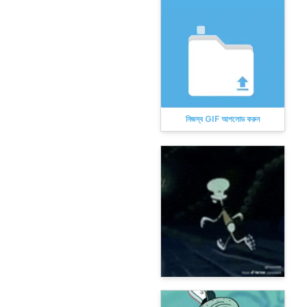
নিজস্ব GIF আপলোড করুন