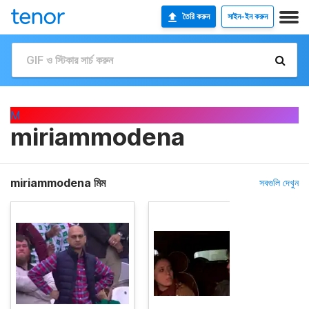
তৈরি করুন
সাইন-ইন করুন
M
miriammodena
miriammodena মিম
সবগুলি দেখুন