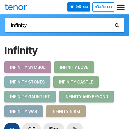
তৈরি করুন
সাইন-ইন করুন
Infinity
INFINITY SYMBOL
INFINITY LOVE
INFINITY STONES
INFINITY CASTLE
INFINITY GAUNTLET
INFINITY AND BEYOND
INFINITY WAR
INFINITY NIKKI
সব
GIF
স্টিকার
মিম