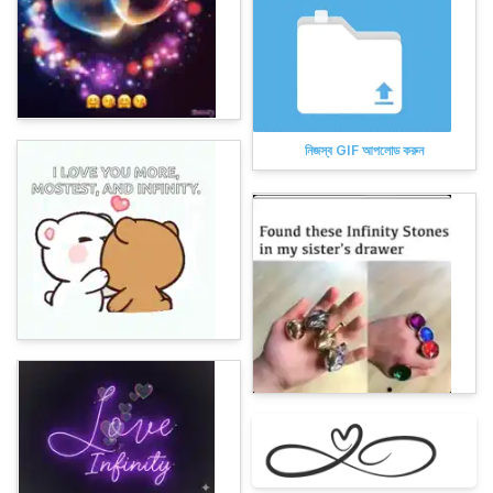
নিজস্ব GIF আপলোড করুন