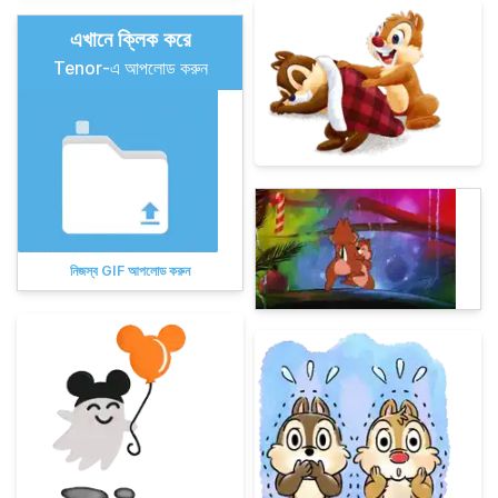
এখানে ক্লিক করে
Tenor-এ আপলোড করুন
নিজস্ব GIF আপলোড করুন