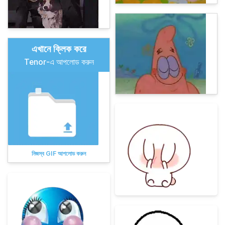
এখানে ক্লিক করে
Tenor-এ আপলোড করুন
নিজস্ব GIF আপলোড করুন