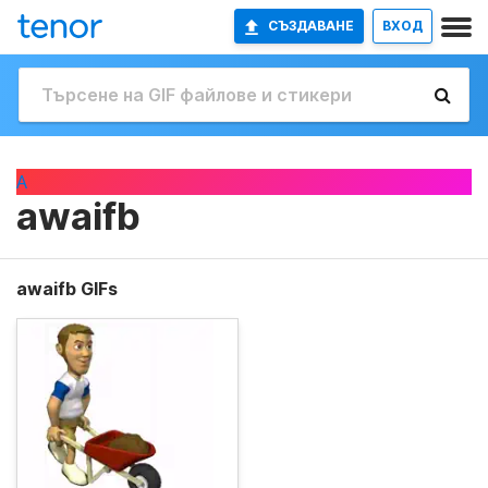
СЪЗДАВАНЕ
ВХОД
A
awaifb
awaifb GIFs