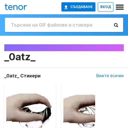
СЪЗДАВАНЕ
ВХОД
_
_0atz_
_0atz_ Стикери
Вижте всички