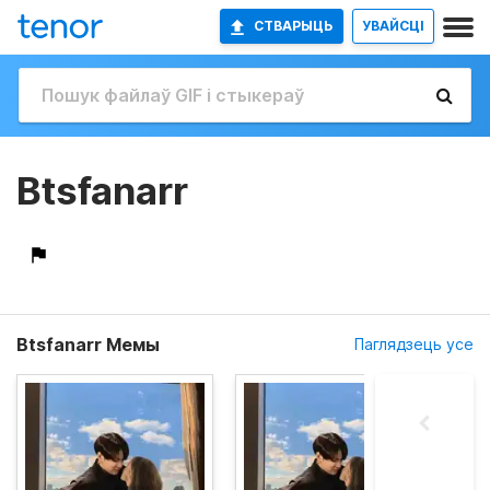
СТВАРЫЦЬ
УВАЙСЦІ
Btsfanarr
Btsfanarr Мемы
Паглядзець усе