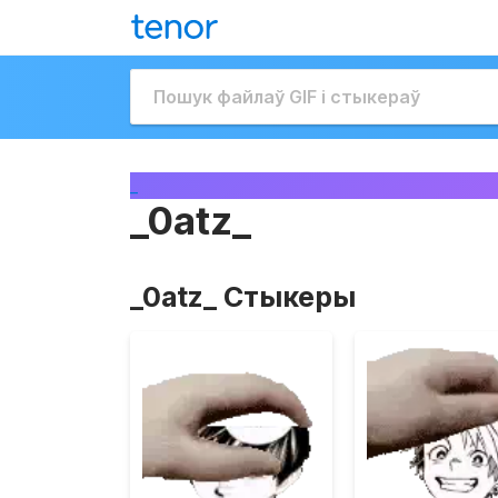
_
_0atz_
_0atz_ Стыкеры