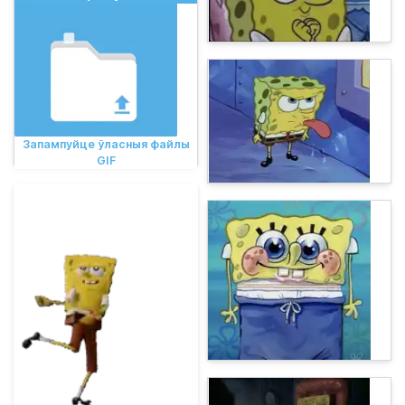
Запампуйце ўласныя файлы
GIF