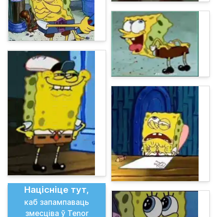
Націсніце тут,
каб запампаваць
змесціва ў Tenor