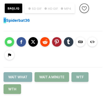
BAŞLIQ
● SD GIF
● HD GIF
● MP4
S
Spiderbat36
WAIT WHAT
WAIT A MINUTE
WTF
WTH