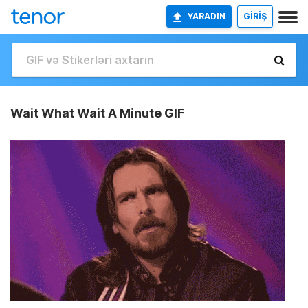
YARADIN
GİRİŞ
Wait What Wait A Minute GIF