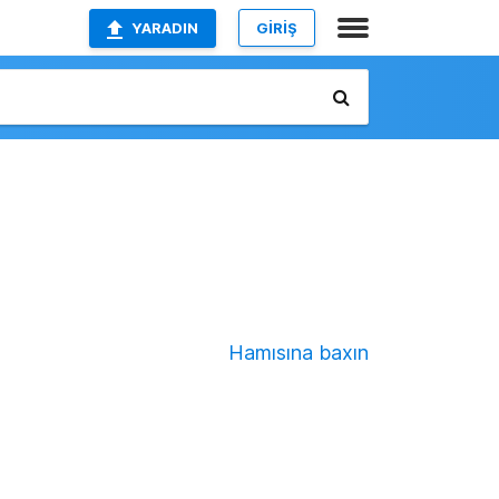
YARADIN
GİRİŞ
Hamısına baxın