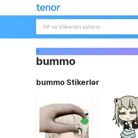
B
bummo
bummo Stikerlər