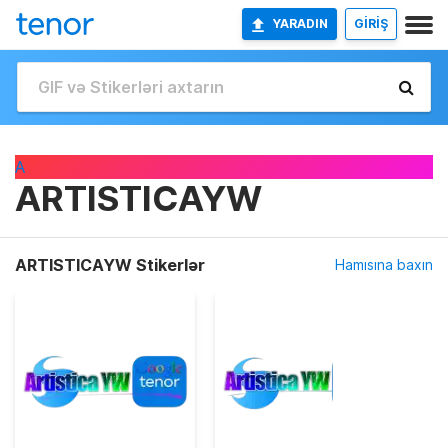
YARADIN
GİRİŞ
A
ARTISTICAYW
ARTISTICAYW Stikerlər
Hamısına baxın