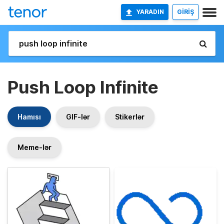
YARADIN
GİRİŞ
Push Loop Infinite
Hamısı
GIF-lər
Stikerlər
Meme-lər