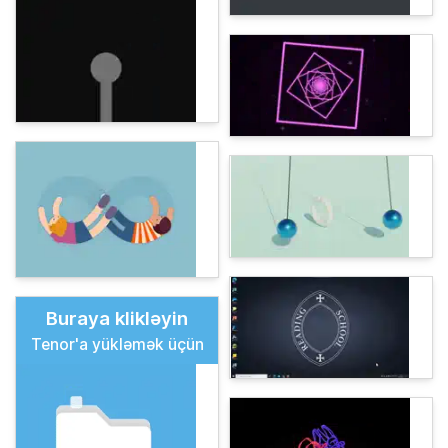
Buraya klikləyin
Tenor'a yükləmək üçün