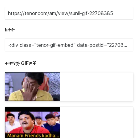
ክተት
ተዛማጅ GIFዎች