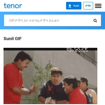
ፍጠር
ይግቡ
Sunil GIF