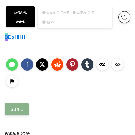
መግለጫ
● ኤስዲ GIFዎች
● ኤችዲ GIF
ጽሁፍ
● MP4
D
DxHHH
SUNIL
ዩአርኤል ያጋሩ