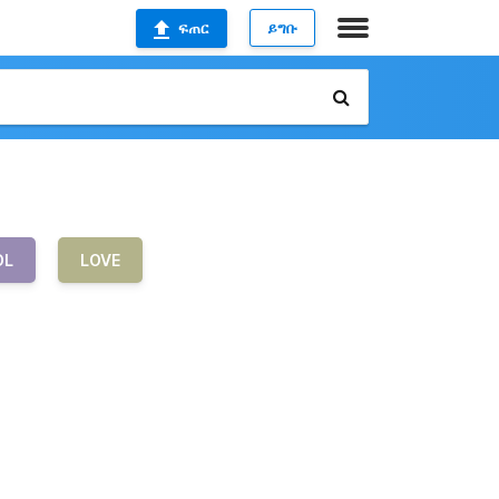
ፍጠር
ይግቡ
OL
LOVE