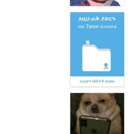
እዚህ ጠቅ ያድርጉ
ወደ Tenor ለመስቀል
የራስዎን GIFዎች ይስቀሉ