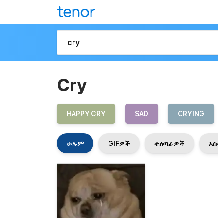
Cry
HAPPY CRY
SAD
CRYING
ሁሉም
GIFዎች
ተለጣፊዎች
አስ