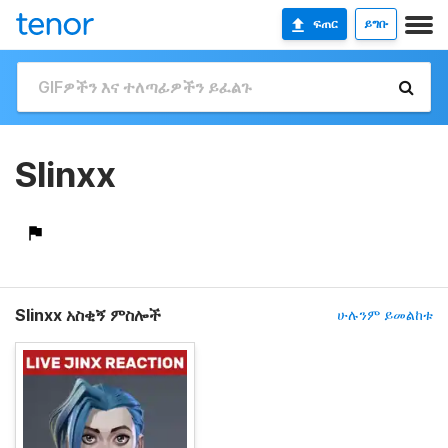
ፍጠር
ይግቡ
Slinxx
Slinxx አስቂኝ ምስሎች
ሁሉንም ይመልከቱ