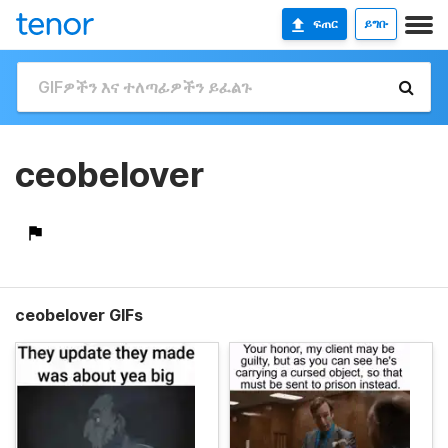
ፍጠር
ይግቡ
ceobelover
ceobelover GIFs