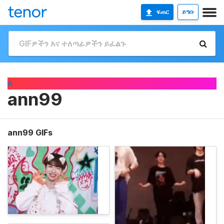
ፍጠር
ይግቡ
A
ann99
ann99 GIFs