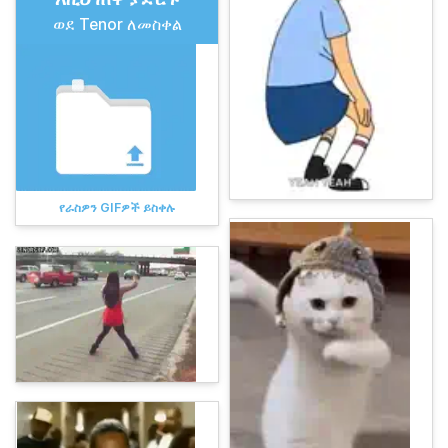
ወደ Tenor ለመስቀል
የራስዎን GIFዎች ይስቀሉ