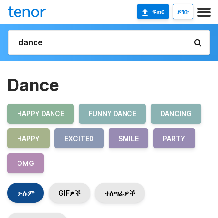
ፍጠር
ይግቡ
Dance
HAPPY DANCE
FUNNY DANCE
DANCING
HAPPY
EXCITED
SMILE
PARTY
OMG
ሁሉም
GIFዎች
ተለጣፊዎች