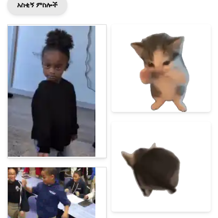
አስቂኝ ምስሎች