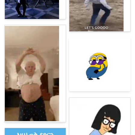
እዚህ ጠቅ ያድርጉ