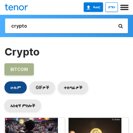
ፍጠር
ይግቡ
Crypto
BITCOIN
ሁሉም
GIFዎች
ተለጣፊዎች
አስቂኝ ምስሎች