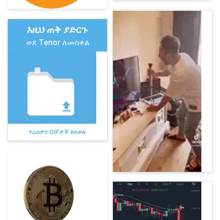
እዚህ ጠቅ ያድርጉ
ወደ Tenor ለመስቀል
የራስዎን GIFዎች ይስቀሉ