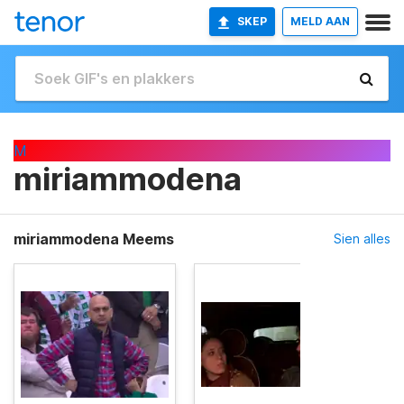
SKEP
MELD AAN
M
miriammodena
miriammodena Meems
Sien alles