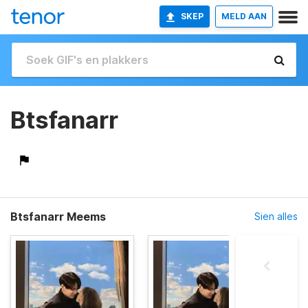
SKEP
MELD AAN
Btsfanarr
Btsfanarr Meems
Sien alles