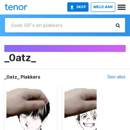
SKEP
MELD AAN
_
_0atz_
_0atz_ Plakkers
Sien alles