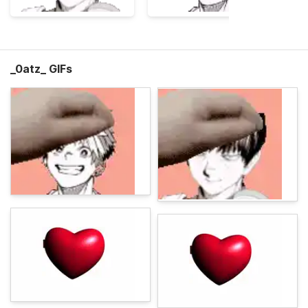
_0atz_ GIFs