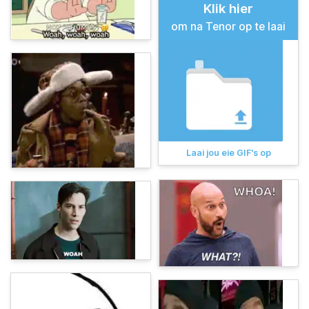
Klik hier
om na Tenor op te laai
Laai jou eie GIF's op