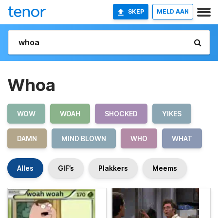
SKEP
MELD AAN
Whoa
WOW
WOAH
SHOCKED
YIKES
DAMN
MIND BLOWN
WHO
WHAT
Alles
GIF’s
Plakkers
Meems