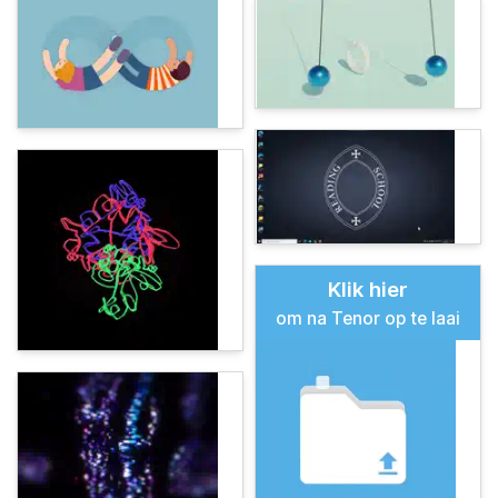
Klik hier
om na Tenor op te laai