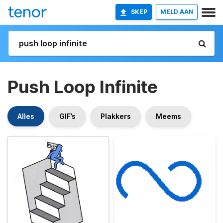
SKEP
MELD AAN
Push Loop Infinite
Alles
GIF’s
Plakkers
Meems