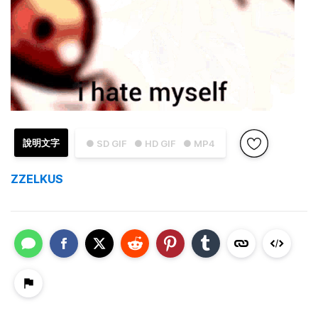
說明文字
● SD GIF
● HD GIF
● MP4
ZZELKUS