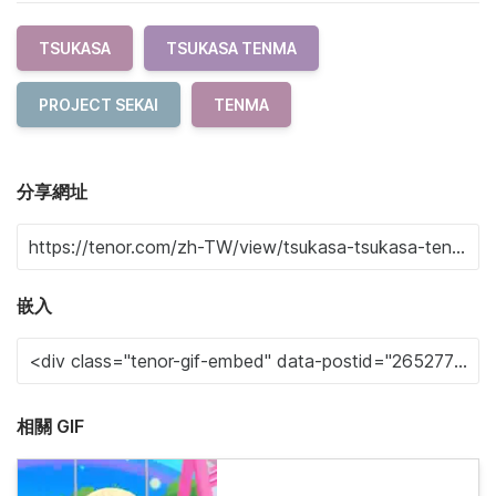
TSUKASA
TSUKASA TENMA
PROJECT SEKAI
TENMA
分享網址
嵌入
相關 GIF