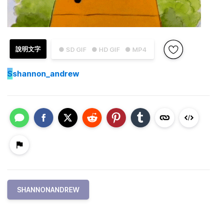
說明文字
● SD GIF
● HD GIF
● MP4
S
shannon_andrew
SHANNONANDREW