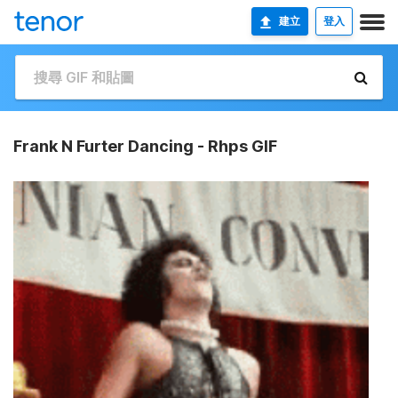
建立
登入
Frank N Furter Dancing - Rhps GIF