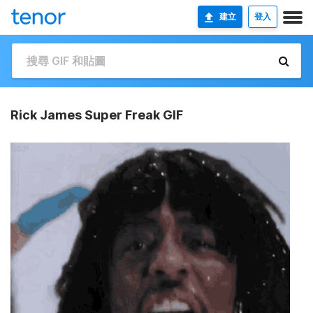
建立
登入
Rick James Super Freak GIF