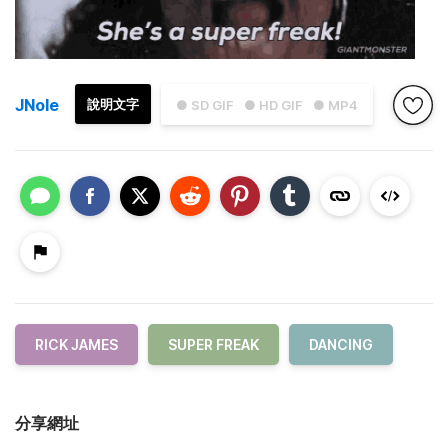
JNole
說明文字
● SD GIF
● HD GIF
● MP4
RICK JAMES
SUPER FREAK
DANCING
分享網址