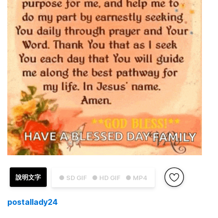
說明文字
● SD GIF
● HD GIF
● MP4
postallady24