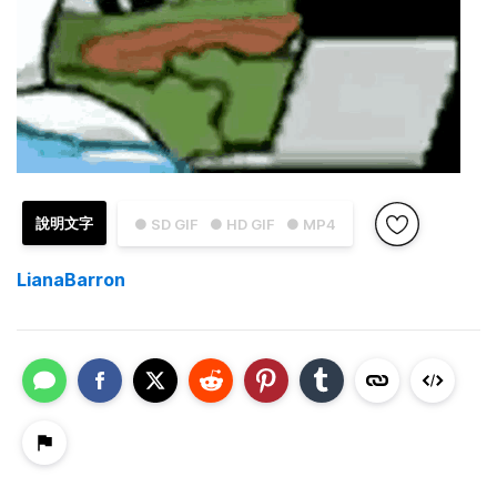
說明文字
● SD GIF
● HD GIF
● MP4
LianaBarron