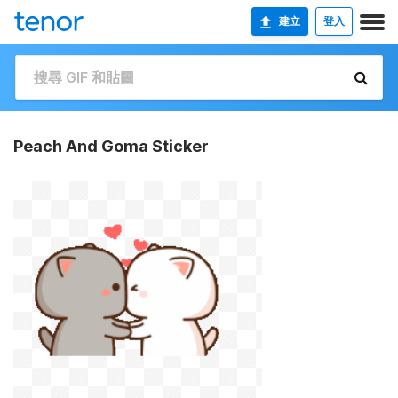
建立
登入
Peach And Goma Sticker