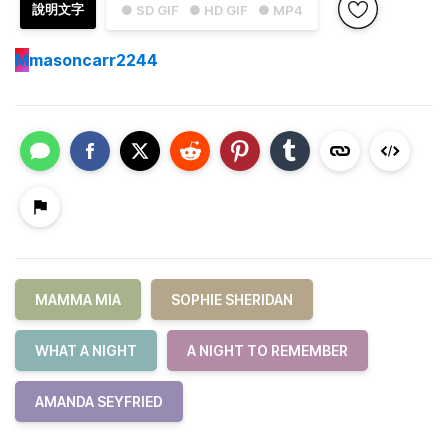
說明文字
● SD GIF
● HD GIF
● MP4
M
masoncarr2244
MAMMA MIA
SOPHIE SHERIDAN
WHAT A NIGHT
A NIGHT TO REMEMBER
AMANDA SEYFRIED