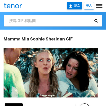
建立
登入
Mamma Mia Sophie Sheridan GIF