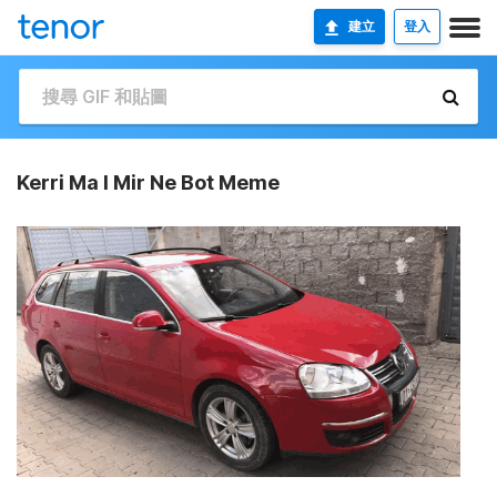
建立
登入
Kerri Ma I Mir Ne Bot Meme