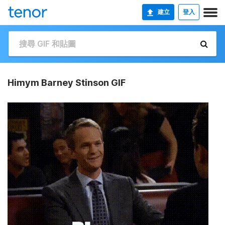
建立
登入
Himym Barney Stinson GIF