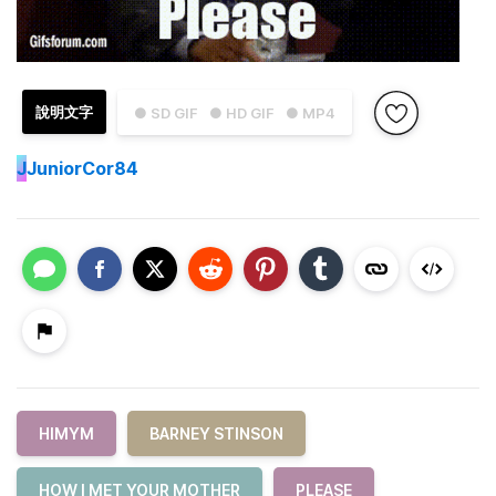
說明文字
● SD GIF
● HD GIF
● MP4
J
JuniorCor84
HIMYM
BARNEY STINSON
HOW I MET YOUR MOTHER
PLEASE