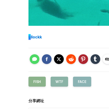
L
llockk
FISH
WTF
FACE
分享網址