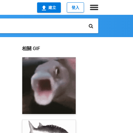
建立
登入
相關 GIF