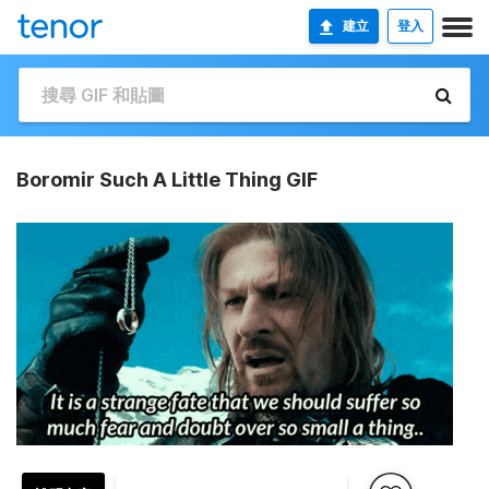
建立
登入
Boromir Such A Little Thing GIF