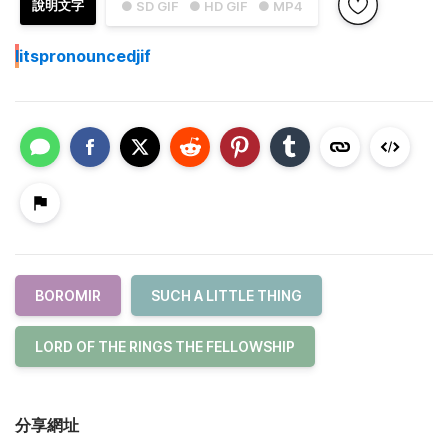
說明文字
● SD GIF
● HD GIF
● MP4
I
itspronouncedjif
BOROMIR
SUCH A LITTLE THING
LORD OF THE RINGS THE FELLOWSHIP
分享網址