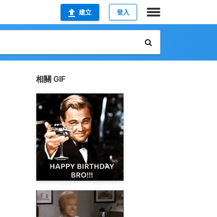
建立
登入
相關 GIF