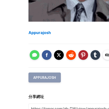
Appurajosh
APPURAJOSH
分享網址