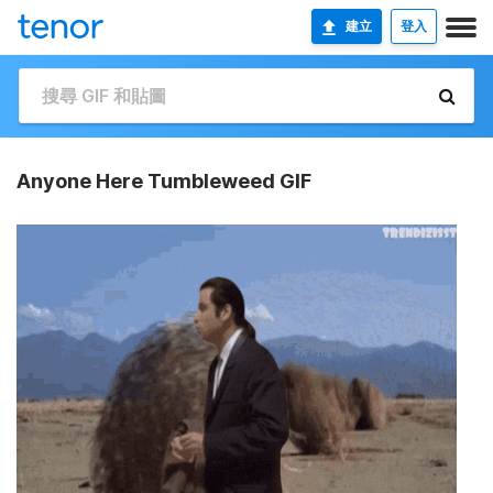
建立
登入
Anyone Here Tumbleweed GIF