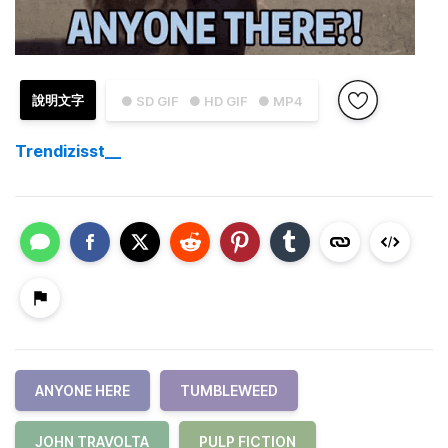
說明文字
● SD GIF
● HD GIF
● MP4
Trendizisst__
ANYONE HERE
TUMBLEWEED
JOHN TRAVOLTA
PULP FICTION