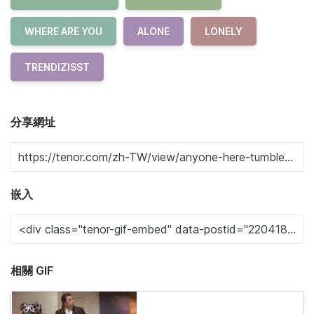
WHERE ARE YOU
ALONE
LONELY
TRENDIZISST
分享網址
嵌入
相關 GIF