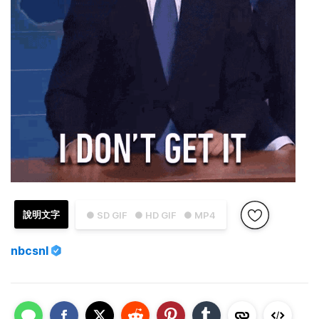
說明文字
● SD GIF
● HD GIF
● MP4
nbcsnl