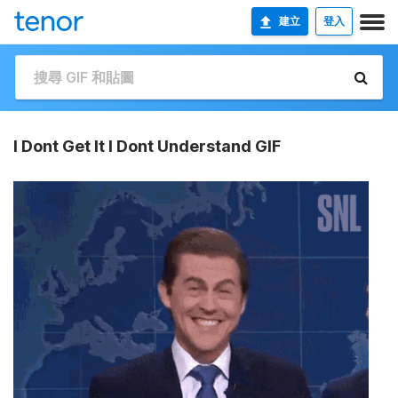
建立
登入
I Dont Get It I Dont Understand GIF