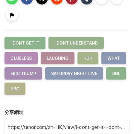
I DONT GET IT
I DONT UNDERSTAND
CLUELESS
LAUGHING
HUH
WHAT
ERIC TRUMP
SATURDAY NIGHT LIVE
SNL
NBC
分享網址