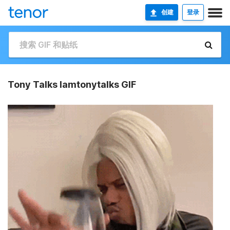
创建
登录
Tony Talks Iamtonytalks GIF