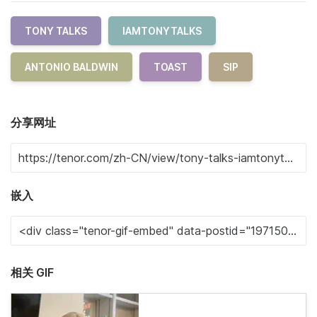
TONY TALKS
IAMTONYTALKS
ANTONIO BALDWIN
TOAST
SIP
分享网址
嵌入
相关 GIF