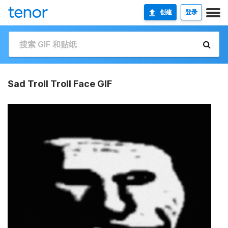
创建
登录
Sad Troll Troll Face GIF