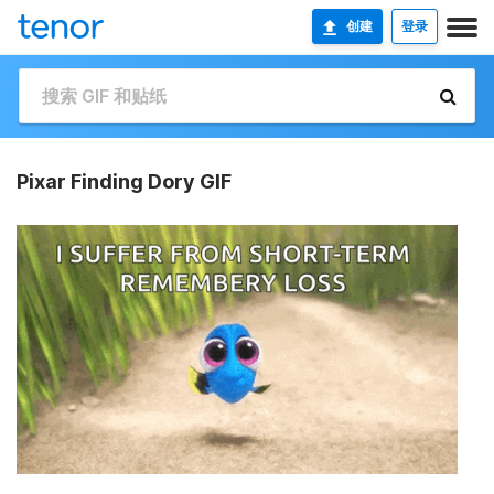
创建
登录
Pixar Finding Dory GIF