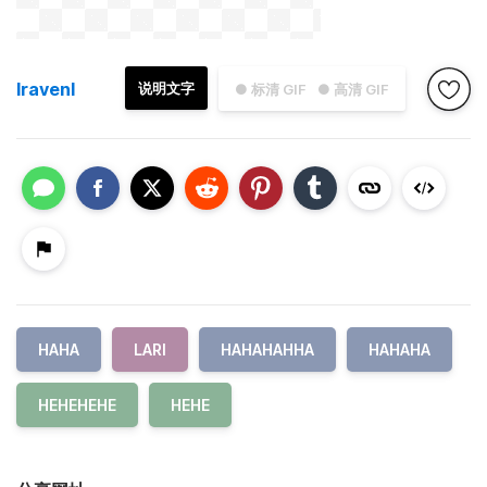
lravenl
说明文字
● 标清 GIF
● 高清 GIF
HAHA
LARI
HAHAHAHHA
HAHAHA
HEHEHEHE
HEHE