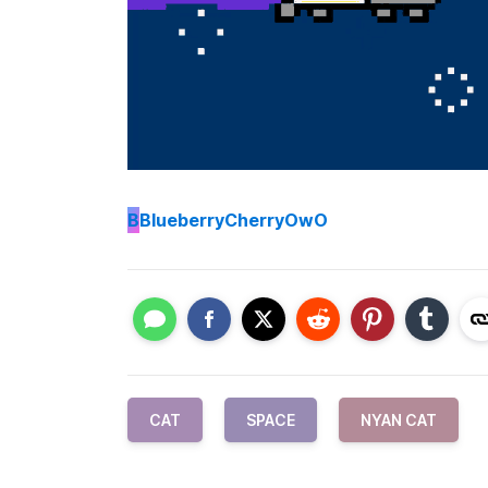
B
BlueberryCherryOwO
CAT
SPACE
NYAN CAT